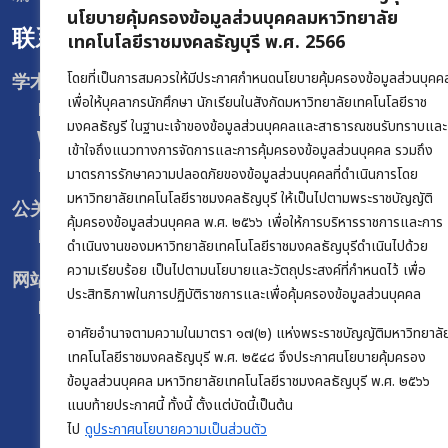
นโยบายคุ้มครองข้อมูลส่วนบุคคลมหาวิทยาลัย
联系我们
เทคโนโลยีราชมงคลธัญบุรี พ.ศ. 2566
โดยที่เป็นการสมควรให้มีประกาศกำหนดนโยบายคุ้มครองข้อมูลส่วนบุคค
学术促进和注册办公室 :
เพื่อให้บุคลากรนักศึกษา นักเรียนในสังกัดมหาวิทยาลัยเทคโนโลยีราช
Facebook :
@oregrmutt
มงคลธัญรี ในฐานะเจ้าของข้อมูลส่วนบุคคลและสาธารณชนรับทราบและ
Website :
www.oreg.rmutt.ac.th
เข้าใจถึงแนวทางการจัดการและการคุ้มครองข้อมูลส่วนบุคคล รวมถึง
E-mail :
oreg@rmutt.ac.th
มาตรการรักษาความปลอดภัยของข้อมูลส่วนบุคคลที่ดำเนินการโดย
มหาวิทยาลัยเทคโนโลยีราชมงคลธัญบุรี ให้เป็นไปตามพระราชบัญญัติ
公关部 :
คุ้มครองข้อมูลส่วนบุคคล พ.ศ. ๒๕๖๖ เพื่อให้การบริหารราชการและการ
E-mail :
rmutt_news@rmutt.ac.th
ดำเนินงานของมหาวิทยาลัยเทคโนโลยีราชมงคลธัญบุรีดำเนินไปด้วย
ความเรียบร้อย เป็นไปตามนโยบายและวัตถุประสงค์ที่กำหนดไว้ เพื่อ
网站开发与发布部 :
ประสิทธิภาพในการปฏิบัติราชการและเพื่อคุ้มครองข้อมูลส่วนบุคคล
Facebook :
@WeblogRMUTT
อาศัยอำนาจตามความในมาตรา ๑๗(๒) แห่งพระราชบัญญัติมหาวิทยาลั
เทคโนโลยีราชมงคลธัญบุรี พ.ศ. ๒๕๔๘ จึงประกาศนโยบายคุ้มครอง
ข้อมูลส่วนบุคคล มหาวิทยาลัยเทคโนโลยีราชมงคลธัญบุรี พ.ศ. ๒๕๖๖
แนบท้ายประกาศนี้ ทั้งนี้ ตั้งแต่บัดนี้เป็นต้น
ไป
ดูประกาศนโยบายความเป็นส่วนตัว