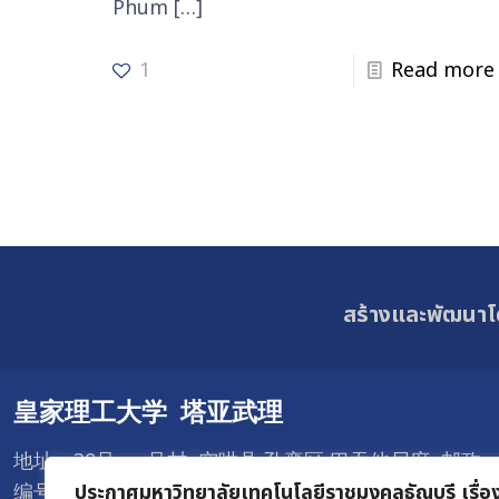
Phum
[…]
1
Read more
สร้างและพัฒนาโ
皇家理工大学 塔亚武理
地址：39号 一号村 空哄县 孔銮区 巴吞他尼府 邮政
ประกาศมหาวิทยาลัยเทคโนโลยีราชมงคลธัญบุรี เรื่อ
编号12120