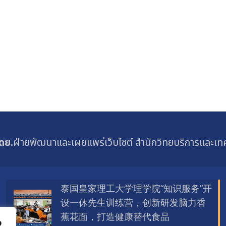
ดย.
ฝ่ายพัฒนาและเผยแพร่เว็บไซต์ สำนักวิทยบริการและเ
泰国皇家理工大学理学院“知识服务”开
设一休先生训练营，创新研发脑力香
蕉花面，打造健康替代食品
ง