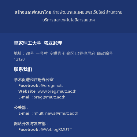
สร้างและพัฒนาโดย.
ฝ่ายพัฒนาและเผยแพร่เว็บไซต์ สำนักวิทย
บริการและเทคโนโลยีสารสนเทศ
皇家理工大学 塔亚武理
地址：39号 一号村 空哄县 孔銮区 巴吞他尼府 邮政编号
12120
联系我们
学术促进和注册办公室 :
Facebook :
@oregrmutt
Website :
www.oreg.rmutt.ac.th
E-mail :
oreg@rmutt.ac.th
公关部 :
E-mail :
rmutt_news@rmutt.ac.th
网站开发与发布部 :
Facebook :
@WeblogRMUTT