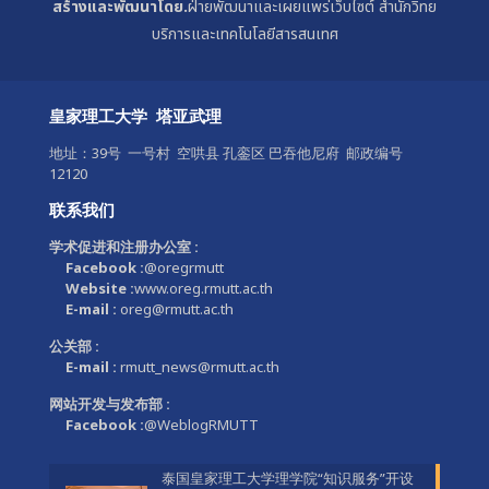
สร้างและพัฒนาโดย.
ฝ่ายพัฒนาและเผยแพร่เว็บไซต์ สำนักวิทย
บริการและเทคโนโลยีสารสนเทศ
皇家理工大学 塔亚武理
地址：39号 一号村 空哄县 孔銮区 巴吞他尼府 邮政编号
12120
联系我们
学术促进和注册办公室 :
Facebook :
@oregrmutt
Website :
www.oreg.rmutt.ac.th
E-mail :
oreg@rmutt.ac.th
公关部 :
E-mail :
rmutt_news@rmutt.ac.th
网站开发与发布部 :
Facebook :
@WeblogRMUTT
泰国皇家理工大学理学院“知识服务”开设