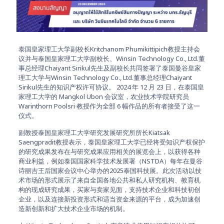
泰国皇家理工大学副校长Kritchanom Phumikittipich教授主持会
议并与泰国皇家理工大学副校长、Winsin Technology Co., Ltd.董
事总经理Chaiyant Sirikul先生及副校长共同签署了泰国曼谷皇家
理工大学与Winsin Technology Co., Ltd.董事总经理Chaiyant
Sirikul先生的知识产权许可协议。 2024 年 12 月 23 日，在泰国皇
家理工大学的 Mangkol Ubon 会议室，农业技术学院研究员
Warinthorn Poolsri 教授作为全部 6 幅作品的所有者接受了这一
仪式。
副教授泰国皇家理工大学研究发展研究所所长Kiatsak
Saengpradit教授表示，泰国皇家理工大学已经将受知识产权保护
的研究成果发布在与研究成果应用相关的展览会上，以获得各种
商业利益，例如泰国国家科学技术发展署（NSTDA）每年在曼谷
诗丽吉王后国家会议中心举办的2025泰国科技展。此次活动以技
术市场的形式展示了来自全国各地公共和私人研究机构、教育机
构的现成研究成果，买家与卖家见面，支持技术企业和科技初创
企业，以及连接新投资形式和适当资金来源的平台，成为加速创
造新创新和扩大技术企业市场的机制。