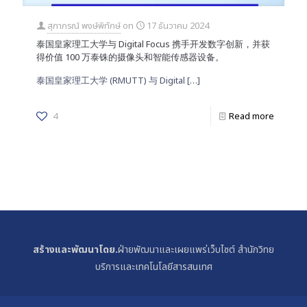
สุภาภรณ์ พงษ์พิทักษ์
on
17 ธันวาคม 2024
泰国皇家理工大学与 Digital Focus 携手开发数字创新，并获
得价值 100 万泰铢的摄像头和智能传感器设备。
泰国皇家理工大学 (RMUTT) 与 Digital
[…]
4
Read more
สร้างและพัฒนาโดย.
ฝ่ายพัฒนาและเผยแพร่เว็บไซต์ สำนักวิทย
บริการและเทคโนโลยีสารสนเทศ