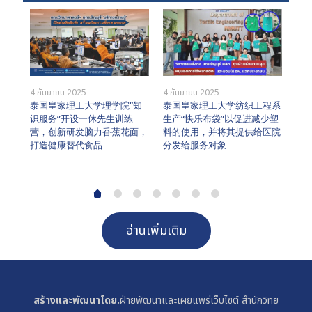
4 กันยายน 2025
4 กันยายน 2025
系学
泰国皇家理工大学理学院“知
泰国皇家理工大学纺织工程系
4 ก
泰
识服务”开设一休先生训练
生产“快乐布袋”以促进减少塑
与 
营，创新研发脑力香蕉花面，
料的使用，并将其提供给医院
浮
打造健康替代食品
分发给服务对象
อ่านเพิ่มเติม
สร้างและพัฒนาโดย.
ฝ่ายพัฒนาและเผยแพร่เว็บไซต์ สำนักวิทย