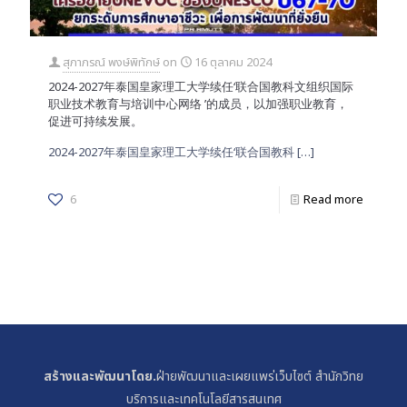
สุภาภรณ์ พงษ์พิทักษ์
on
16 ตุลาคม 2024
2024-2027年泰国皇家理工大学续任‘联合国教科文组织国际
职业技术教育与培训中心网络 ’的成员，以加强职业教育，
促进可持续发展。
2024-2027年泰国皇家理工大学续任‘联合国教科
[…]
6
Read more
สร้างและพัฒนาโดย.
ฝ่ายพัฒนาและเผยแพร่เว็บไซต์ สำนักวิทย
บริการและเทคโนโลยีสารสนเทศ