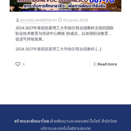
สุภาภรณ์ พงษ์พิทักษ์
on
16 ตุลาคม 2024
2024-2027年泰国皇家理工大学续任‘联合国教科文组织国际
职业技术教育与培训中心网络 ’的成员，以加强职业教育，
促进可持续发展。
2024-2027年泰国皇家理工大学续任‘联合国教科
[…]
6
Read more
สร้างและพัฒนาโดย.
ฝ่ายพัฒนาและเผยแพร่เว็บไซต์ สำนักวิทย
บริการและเทคโนโลยีสารสนเทศ