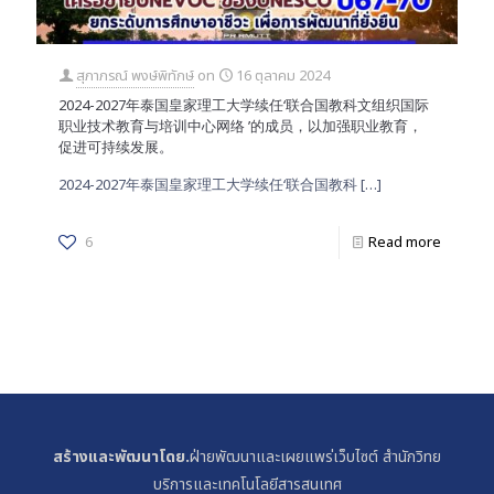
สุภาภรณ์ พงษ์พิทักษ์
on
16 ตุลาคม 2024
2024-2027年泰国皇家理工大学续任‘联合国教科文组织国际
职业技术教育与培训中心网络 ’的成员，以加强职业教育，
促进可持续发展。
2024-2027年泰国皇家理工大学续任‘联合国教科
[…]
6
Read more
สร้างและพัฒนาโดย.
ฝ่ายพัฒนาและเผยแพร่เว็บไซต์ สำนักวิทย
บริการและเทคโนโลยีสารสนเทศ