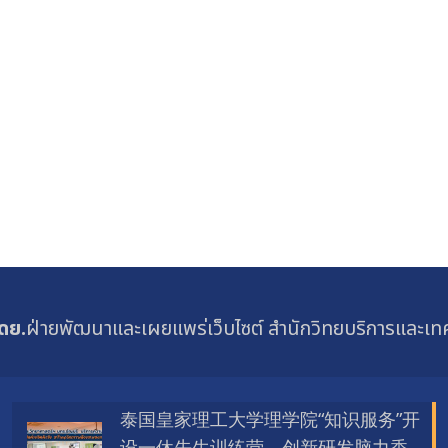
ดย.
ฝ่ายพัฒนาและเผยแพร่เว็บไซต์ สำนักวิทยบริการและเ
泰国皇家理工大学理学院“知识服务”开