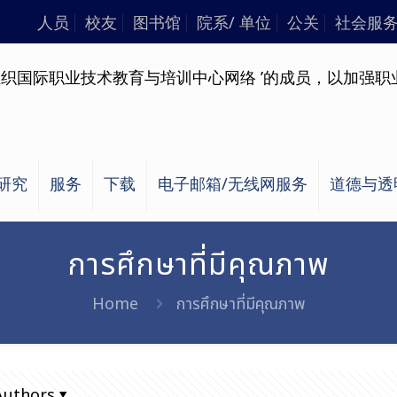
人员
校友
图书馆
院系/ 单位
公关
社会服
研究
服务
下载
电子邮箱/无线网服务
道德与透
การศึกษาที่มีคุณภาพ
Home
การศึกษาที่มีคุณภาพ
Authors