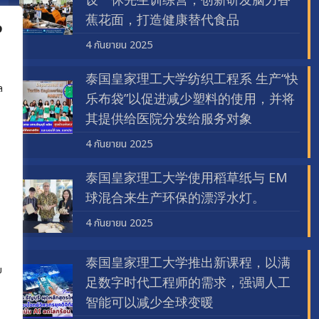
设一休先生训练营，创新研发脑力香
蕉花面，打造健康替代食品
ง
4 กันยายน 2025
泰国皇家理工大学纺织工程系 生产“快
ล
乐布袋”以促进减少塑料的使用，并将
其提供给医院分发给服务对象
4 กันยายน 2025
泰国皇家理工大学使用稻草纸与 EM
球混合来生产环保的漂浮水灯。
4 กันยายน 2025
泰国皇家理工大学推出新课程，以满
ย
足数字时代工程师的需求，强调人工
智能可以减少全球变暖