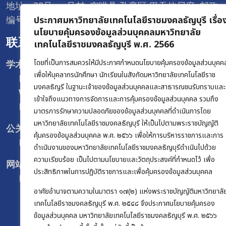
地址：39号 一号村 空哄县 孔銮区 巴吞他尼府 邮政
ประกาศมหาวิทยาลัยเทคโนโลยีราชมงคลธัญบุรี เรื่อ
编号12120
นโยบายคุ้มครองข้อมูลส่วนบุคคลมหาวิทยาลัย
联系我们
เทคโนโลยีราชมงคลธัญบุรี พ.ศ. 2566
โดยที่เป็นการสมควรให้มีประกาศกำหนดนโยบายคุ้มครองข้อมูลส่วนบุคค
学术促进和注册办公室 :
เพื่อให้บุคลากรนักศึกษา นักเรียนในสังกัดมหาวิทยาลัยเทคโนโลยีราช
Facebook :
@oregrmutt
มงคลธัญรี ในฐานะเจ้าของข้อมูลส่วนบุคคลและสาธารณชนรับทราบและ
Website :
www.oreg.rmutt.ac.th
เข้าใจถึงแนวทางการจัดการและการคุ้มครองข้อมูลส่วนบุคคล รวมถึง
E-mail :
oreg@rmutt.ac.th
มาตรการรักษาความปลอดภัยของข้อมูลส่วนบุคคลที่ดำเนินการโดย
มหาวิทยาลัยเทคโนโลยีราชมงคลธัญบุรี ให้เป็นไปตามพระราชบัญญัติ
公关部 :
คุ้มครองข้อมูลส่วนบุคคล พ.ศ. ๒๕๖๖ เพื่อให้การบริหารราชการและการ
E-mail :
rmutt_news@rmutt.ac.th
ดำเนินงานของมหาวิทยาลัยเทคโนโลยีราชมงคลธัญบุรีดำเนินไปด้วย
ความเรียบร้อย เป็นไปตามนโยบายและวัตถุประสงค์ที่กำหนดไว้ เพื่อ
网站开发与发布部 :
ประสิทธิภาพในการปฏิบัติราชการและเพื่อคุ้มครองข้อมูลส่วนบุคคล
Facebook :
@WeblogRMUTT
อาศัยอำนาจตามความในมาตรา ๑๗(๒) แห่งพระราชบัญญัติมหาวิทยาลั
เทคโนโลยีราชมงคลธัญบุรี พ.ศ. ๒๕๔๘ จึงประกาศนโยบายคุ้มครอง
ข้อมูลส่วนบุคคล มหาวิทยาลัยเทคโนโลยีราชมงคลธัญบุรี พ.ศ. ๒๕๖๖