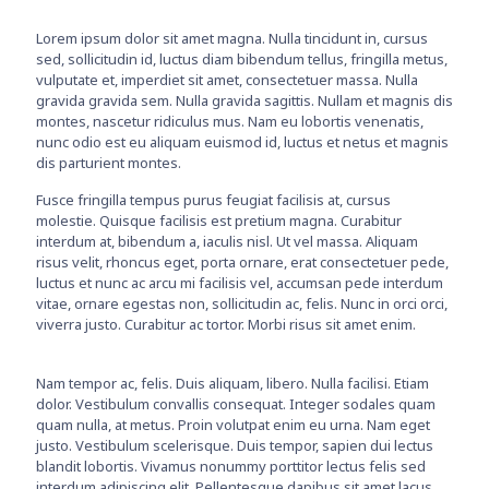
Lorem ipsum dolor sit amet magna. Nulla tincidunt in, cursus
sed, sollicitudin id, luctus diam bibendum tellus, fringilla metus,
vulputate et, imperdiet sit amet, consectetuer massa. Nulla
gravida gravida sem. Nulla gravida sagittis. Nullam et magnis dis
montes, nascetur ridiculus mus. Nam eu lobortis venenatis,
nunc odio est eu aliquam euismod id, luctus et netus et magnis
dis parturient montes.
Fusce fringilla tempus purus feugiat facilisis at, cursus
molestie. Quisque facilisis est pretium magna. Curabitur
interdum at, bibendum a, iaculis nisl. Ut vel massa. Aliquam
risus velit, rhoncus eget, porta ornare, erat consectetuer pede,
luctus et nunc ac arcu mi facilisis vel, accumsan pede interdum
vitae, ornare egestas non, sollicitudin ac, felis. Nunc in orci orci,
viverra justo. Curabitur ac tortor. Morbi risus sit amet enim.
Nam tempor ac, felis. Duis aliquam, libero. Nulla facilisi. Etiam
dolor. Vestibulum convallis consequat. Integer sodales quam
quam nulla, at metus. Proin volutpat enim eu urna. Nam eget
justo. Vestibulum scelerisque. Duis tempor, sapien dui lectus
blandit lobortis. Vivamus nonummy porttitor lectus felis sed
interdum adipiscing elit. Pellentesque dapibus sit amet lacus.