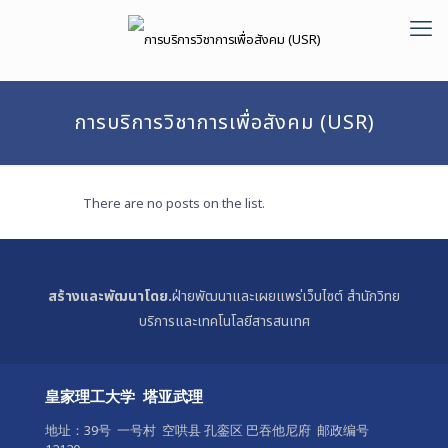
การบริการวิชาการเพื่อสังคม (USR)
There are no posts on the list.
สร้างและพัฒนาโดย.
ฝ่ายพัฒนาและเผยแพร่เว็บไซต์ สำนักวิทย
บริการและเทคโนโลยีสารสนเทศ
皇家理工大学 塔亚武理
地址：39号 一号村 空哄县 孔銮区 巴吞他尼府 邮政编号