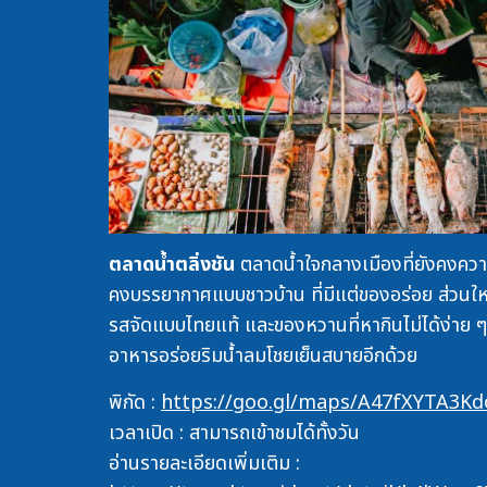
ตลาดน้ำตลิ่งชัน
ตลาดน้ำใจกลางเมืองที่ยังคงควา
คงบรรยากาศแบบชาวบ้าน ที่มีแต่ของอร่อย ส่วนให
รสจัดแบบไทยแท้ และของหวานที่หากินไม่ได้ง่าย ๆ ม
อาหารอร่อยริมน้ำลมโชยเย็นสบายอีกด้วย
พิกัด :
https://goo.gl/maps/A47fXYTA3K
เวลาเปิด : สามารถเข้าชมได้ทั้งวัน
อ่านรายละเอียดเพิ่มเติม :