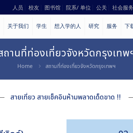
人员
校友
图书馆
院系/ 单位
公关
社会服
关于我们
学生
想入学的人
研究
服务
下
สถานที่ท่องเที่ยวจังหวัดกรุงเทพ
Home
สถานที่ท่องเที่ยวจังหวัดกรุงเทพฯ
สายเที่ยว สายเช็คอินห้ามพลาดเด็ดขาด !!