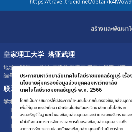
https://travel.trueid.net/detail/k4lWo
สร้างและพัฒนาโ
皇家理工大学 塔亚武理
地址：39号 一号村 空哄县 孔銮区 巴吞他尼府 邮政
编号12120
ประกาศมหาวิทยาลัยเทคโนโลยีราชมงคลธัญบุรี เรื่อ
นโยบายคุ้มครองข้อมูลส่วนบุคคลมหาวิทยาลัย
联系我们
เทคโนโลยีราชมงคลธัญบุรี พ.ศ. 2566
โดยที่เป็นการสมควรให้มีประกาศกำหนดนโยบายคุ้มครองข้อมูลส่วนบุคค
学术促进和注册办公室 :
เพื่อให้บุคลากรนักศึกษา นักเรียนในสังกัดมหาวิทยาลัยเทคโนโลยีราช
Facebook :
@oregrmutt
มงคลธัญรี ในฐานะเจ้าของข้อมูลส่วนบุคคลและสาธารณชนรับทราบและ
Website :
www.oreg.rmutt.ac.th
เข้าใจถึงแนวทางการจัดการและการคุ้มครองข้อมูลส่วนบุคคล รวมถึง
E-mail :
oreg@rmutt.ac.th
มาตรการรักษาความปลอดภัยของข้อมูลส่วนบุคคลที่ดำเนินการโดย