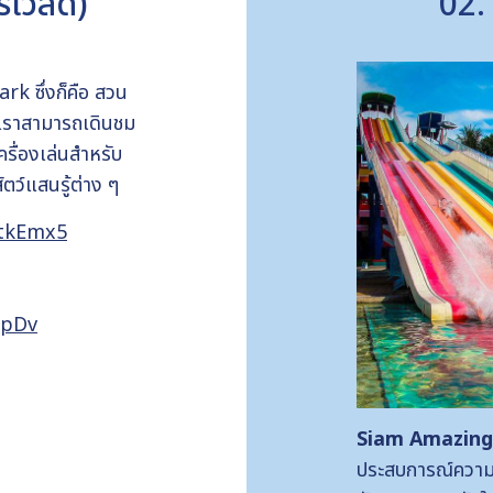
เวิลด์)
02.
rk ซึ่งก็คือ สวน
ี่เราสามารถเดินชม
ครื่องเล่นสำหรับ
ว์แสนรู้ต่าง ๆ
FtkEmx5
PpDv
Siam Amazin
ประสบการณ์ความบ