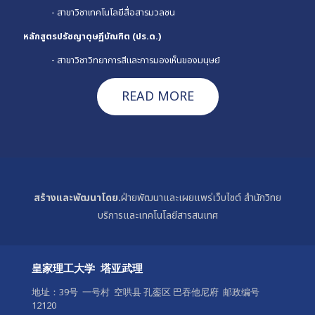
-
สาขาวิชาเทคโนโลยีสื่อสารมวลชน
หลักสูตร
ปรัชญาดุษฏีบัณฑิต (ปร.ด.)
-
สาขาวิชาวิทยาการสีและการมองเห็นของมนุษย์
READ MORE
สร้างและพัฒนาโดย.
ฝ่ายพัฒนาและเผยแพร่เว็บไซต์ สำนักวิทย
บริการและเทคโนโลยีสารสนเทศ
皇家理工大学 塔亚武理
地址：39号 一号村 空哄县 孔銮区 巴吞他尼府 邮政编号
12120