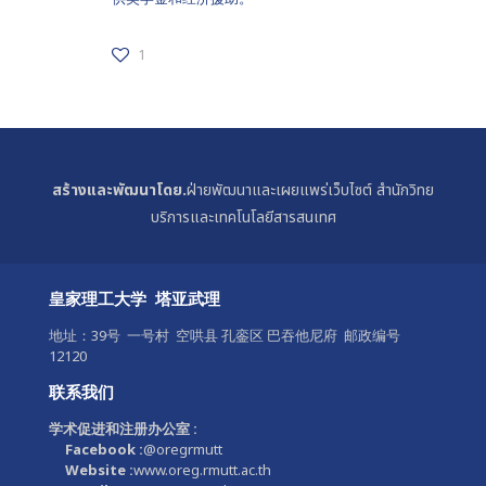
1
สร้างและพัฒนาโดย.
ฝ่ายพัฒนาและเผยแพร่เว็บไซต์ สำนักวิทย
บริการและเทคโนโลยีสารสนเทศ
皇家理工大学 塔亚武理
地址：39号 一号村 空哄县 孔銮区 巴吞他尼府 邮政编号
12120
联系我们
学术促进和注册办公室 :
Facebook :
@oregrmutt
Website :
www.oreg.rmutt.ac.th