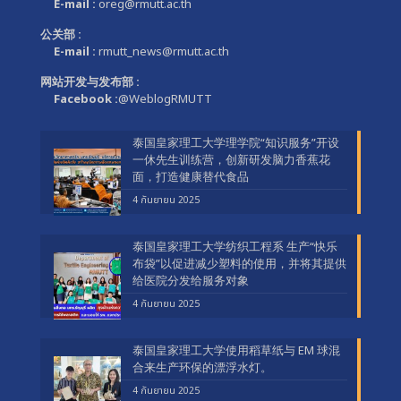
E-mail :
oreg@rmutt.ac.th
公关部 :
E-mail :
rmutt_news@rmutt.ac.th
网站开发与发布部 :
Facebook :
@WeblogRMUTT
泰国皇家理工大学理学院“知识服务”开设
一休先生训练营，创新研发脑力香蕉花
面，打造健康替代食品
4 กันยายน 2025
泰国皇家理工大学纺织工程系 生产“快乐
布袋”以促进减少塑料的使用，并将其提供
给医院分发给服务对象
4 กันยายน 2025
泰国皇家理工大学使用稻草纸与 EM 球混
合来生产环保的漂浮水灯。
4 กันยายน 2025