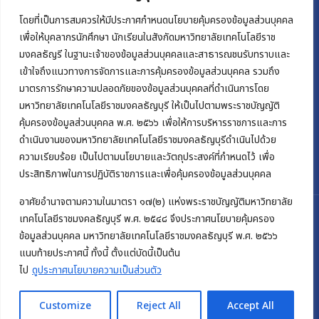
โดยที่เป็นการสมควรให้มีประกาศกำหนดนโยบายคุ้มครองข้อมูลส่วนบุคคล
เพื่อให้บุคลากรนักศึกษา นักเรียนในสังกัดมหาวิทยาลัยเทคโนโลยีราช
มงคลธัญรี ในฐานะเจ้าของข้อมูลส่วนบุคคลและสาธารณชนรับทราบและ
เข้าใจถึงแนวทางการจัดการและการคุ้มครองข้อมูลส่วนบุคคล รวมถึง
มาตรการรักษาความปลอดภัยของข้อมูลส่วนบุคคลที่ดำเนินการโดย
มหาวิทยาลัยเทคโนโลยีราชมงคลธัญบุรี ให้เป็นไปตามพระราชบัญญัติ
คุ้มครองข้อมูลส่วนบุคคล พ.ศ. ๒๕๖๖ เพื่อให้การบริหารราชการและการ
ดำเนินงานของมหาวิทยาลัยเทคโนโลยีราชมงคลธัญบุรีดำเนินไปด้วย
ความเรียบร้อย เป็นไปตามนโยบายและวัตถุประสงค์ที่กำหนดไว้ เพื่อ
ประสิทธิภาพในการปฏิบัติราชการและเพื่อคุ้มครองข้อมูลส่วนบุคคล
อาศัยอำนาจตามความในมาตรา ๑๗(๒) แห่งพระราชบัญญัติมหาวิทยาลัย
เทคโนโลยีราชมงคลธัญบุรี พ.ศ. ๒๕๔๘ จึงประกาศนโยบายคุ้มครอง
ข้อมูลส่วนบุคคล มหาวิทยาลัยเทคโนโลยีราชมงคลธัญบุรี พ.ศ. ๒๕๖๖
แนบท้ายประกาศนี้ ทั้งนี้ ตั้งแต่บัดนี้เป็นต้น
Copyright © 2022 Rajamangala University of Technology
Thanyaburi
ไป
ดูประกาศนโยบายความเป็นส่วนตัว
Customize
Reject All
Accept All