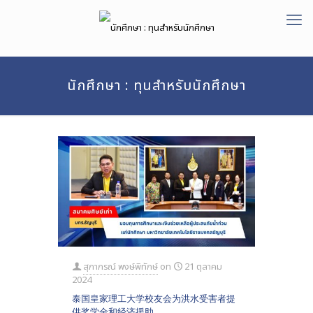
นักศึกษา : ทุนสำหรับนักศึกษา
สุภาภรณ์ พงษ์พิทักษ์
on
21 ตุลาคม
2024
泰国皇家理工大学校友会为洪水受害者提
供奖学金和经济援助。