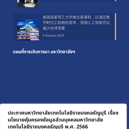
泰国皇家理工大学推出新课程，以满足数
字时代工程师的需求，强调人工智能可以
减少全球变暖
4 กันยายน 2025
แผนที่การเดินทางมา
มหาวิทยาลัยฯ
ประกาศมหาวิทยาลัยเทคโนโลยีราชมงคลธัญบุรี เรื่อง
นโยบายคุ้มครองข้อมูลส่วนบุคคลมหาวิทยาลัย
เทคโนโลยีราชมงคลธัญบุรี พ.ศ. 2566