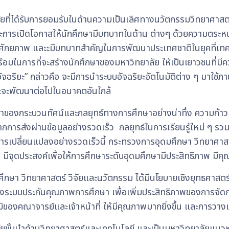
ยที่ได้รับการยอมรับในด้านความเป็นเลิศทางนวัตกรรมวิทยาศาสตร
ะการเปิดโอกาสให้นักศึกษามีบทบาทในด้าน ต่างๆ ด้วยความตระหนั
ี่มีศักยภาพ และะมีบทบาทสำคัญในการพัฒนาประเทศชาติในยุคที่เทค
มพร้อมในการที่จะสร้างนักศึกษาของมหาวิทยาลัย ให้เป็นเยาวชนท
อัจฉริยะ” กล่าวคือ จะมีการนำระบบอัจฉริยะอัตโนมัติต่าง ๆ มาใช้
ละจะพัฒนาต่อไปในอนาคตอันใกล้
ของกระบวนทัศน์และกลยุทธ์ทางการศึกษาอย่างน่าทึ่ง ความก้าวหน
น์จากการส่งผ่านข้อมูลอย่างรวดเร็ว กลยุทธ์ในการเรียนรู้ใหม่ ๆ 
อการเปลี่ยนแปลงอย่างรวดเร็วนี้ กระทรวงการอุดมศึกษา วิทยาศา
ีจุดประสงค์เพื่อให้การศึกษาระดับอุดมศึกษามีประสิทธิภาพ มีคุณภ
ศึกษา วิทยาศาสตร์ วิจัยและนวัตกรรม ได้มีนโยบายเชิงยุทธศาสต
สร้างระบบประกันคุณภาพการศึกษา เพื่อเพิ่มประสิทธิภาพของการจ
ิของคณาจารย์และเจ้าหน้าที่ ให้มีคุณภาพมากยิ่งขึ้น และการวา
ัยชั้นนำด้านวิทยาศาสตร์และเทคโนโลยี และเป็นมหาวิทยาลัยแน