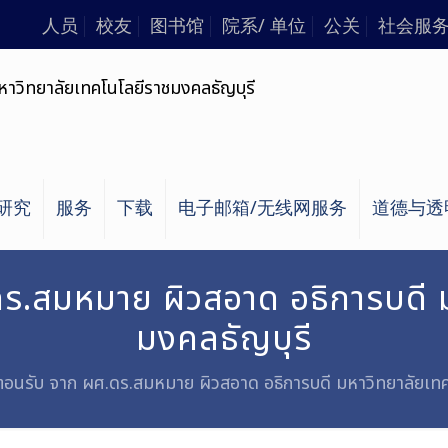
人员
校友
图书馆
院系/ 单位
公关
社会服
研究
服务
下载
电子邮箱/无线网服务
道德与透
ร.สมหมาย ผิวสอาด อธิการบดี 
มงคลธัญบุรี
ตอนรับ จาก ผศ.ดร.สมหมาย ผิวสอาด อธิการบดี มหาวิทยาลัยเทค