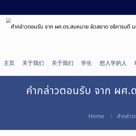
主页
关于我们
关于我们
学生
想入学的人
คำกล่าวตอนรับ จาก ผศ.ด
Home
คำกล่าว