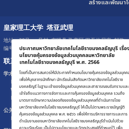
สร้างและพัฒนาโ
皇家理工大学 塔亚武理
地址：39号 一号村 空哄县 孔銮区 巴吞他尼府 邮政
编号12120
ประกาศมหาวิทยาลัยเทคโนโลยีราชมงคลธัญบุรี เรื่อ
นโยบายคุ้มครองข้อมูลส่วนบุคคลมหาวิทยาลัย
联系我们
เทคโนโลยีราชมงคลธัญบุรี พ.ศ. 2566
โดยที่เป็นการสมควรให้มีประกาศกำหนดนโยบายคุ้มครองข้อมูลส่วนบุคค
学术促进和注册办公室 :
เพื่อให้บุคลากรนักศึกษา นักเรียนในสังกัดมหาวิทยาลัยเทคโนโลยีราช
Facebook :
@oregrmutt
มงคลธัญรี ในฐานะเจ้าของข้อมูลส่วนบุคคลและสาธารณชนรับทราบและ
Website :
www.oreg.rmutt.ac.th
เข้าใจถึงแนวทางการจัดการและการคุ้มครองข้อมูลส่วนบุคคล รวมถึง
E-mail :
oreg@rmutt.ac.th
มาตรการรักษาความปลอดภัยของข้อมูลส่วนบุคคลที่ดำเนินการโดย
มหาวิทยาลัยเทคโนโลยีราชมงคลธัญบุรี ให้เป็นไปตามพระราชบัญญัติ
公关部 :
คุ้มครองข้อมูลส่วนบุคคล พ.ศ. ๒๕๖๖ เพื่อให้การบริหารราชการและการ
E-mail :
rmutt_news@rmutt.ac.th
ดำเนินงานของมหาวิทยาลัยเทคโนโลยีราชมงคลธัญบุรีดำเนินไปด้วย
ความเรียบร้อย เป็นไปตามนโยบายและวัตถุประสงค์ที่กำหนดไว้ เพื่อ