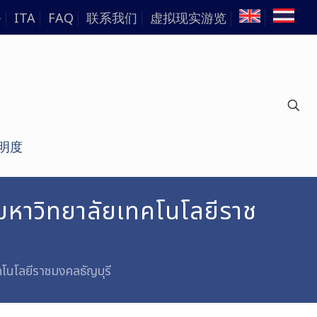
务
ITA
FAQ
联系我们
虚拟现实游览
明度
มหาวิทยาลัยเทคโนโลยีราช
โนโลยีราชมงคลธัญบุรี